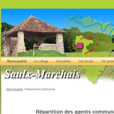
Municipalité
Le village
Actualités
Vie locale
Vie prat
Municipalité
/
Personnel communal
Répartition des agents communa