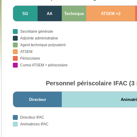
SG
AA
Technique
ATSEM ×2
Secrétaire générale
Adjointe administrative
Agent technique polyvalent
ATSEM
Périscolaire
Cumul ATSEM + périscolaire
Personnel périscolaire IFAC (3 
Directeur
Animatr
Directeur IFAC
Animatrices IFAC