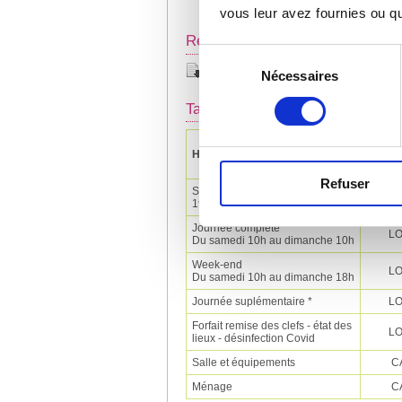
vous leur avez fournies ou qu'
Règlement (en vigueur depuis 2
Sélection
Règlement
Nécessaires
du
991 ko - Dernières modifications : 01/12
consentement
Tarifs
Habitants de Saulx-Marchais
Objet
Refuser
Samedi ou dimanche de 10h à
LO
19h
Journée complète
LO
Du samedi 10h au dimanche 10h
Week-end
LO
Du samedi 10h au dimanche 18h
Journée suplémentaire *
LO
Forfait remise des clefs - état des
LO
lieux - désinfection Covid
Salle et équipements
C
Ménage
C