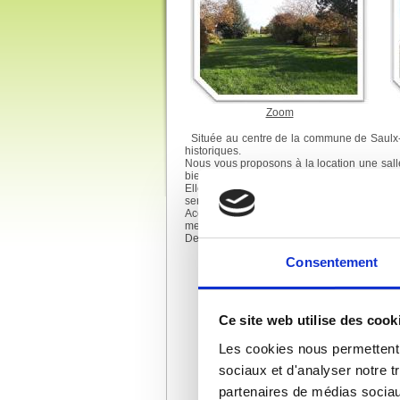
Zoom
Située au centre de la commune de Saulx-M
historiques.
Nous vous proposons à la location une salle
bien des fêtes familiales que, des activités c
Elle offre une grande salle de 100 m2 ai
service de repas ainsi qu’une scène de 60 m2
Accessible aux personnes à mobilité réduite
meilleures conditions et en toute sécurité.
Des parkings sont à votre disposition à proxi
Consentement
Ce site web utilise des cook
Les cookies nous permettent d
sociaux et d'analyser notre t
partenaires de médias sociaux