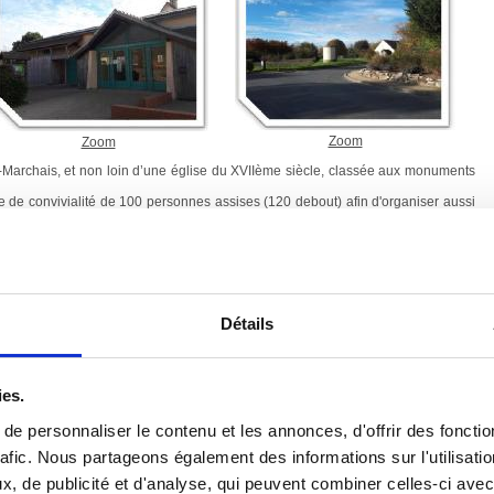
Zoom
Zoom
archais, et non loin d’une église du XVIIème siècle, classée aux monuments
 de convivialité de 100 personnes assises (120 debout) afin d'organiser aussi
ulturelles ou associatives.
nsi qu'un espace bar-cuisine de 20 m2 avec tout l'équipement nécessaire au
. Le tout est complété par une entrée-vestiaire et des sanitaires.
 et retirée des routes à fort passage, elle permet de vous accueillir dans les
mité de la salle des fêtes.
Détails
ies.
e personnaliser le contenu et les annonces, d'offrir des fonctio
rafic. Nous partageons également des informations sur l'utilisati
, de publicité et d'analyse, qui peuvent combiner celles-ci avec