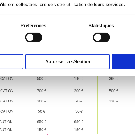
ils ont collectées lors de votre utilisation de leurs services.
Zoom
024)
Préférences
Statistiques
/2024
La veille de la
TARIFS
A la réservation
mise à
disposition
Autoriser la sélection
CATION
300 €
90€
210 €
CATION
500 €
140 €
360 €
CATION
700 €
200 €
500 €
CATION
300 €
70 €
230 €
CATION
50 €
50 €
AUTION
650 €
650 €
AUTION
150 €
150 €