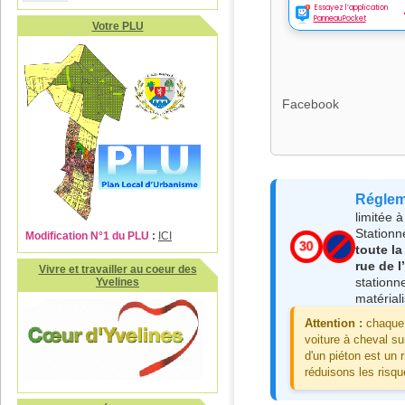
Votre PLU
Facebook
Régleme
limitée 
Stationn
Modification N°1 du PLU
:
ICI
30
toute l
rue de l
Vivre et travailler au coeur des
stationn
Yvelines
matérial
Attention :
chaque 
voiture à cheval sur
d'un piéton est un 
réduisons les risqu