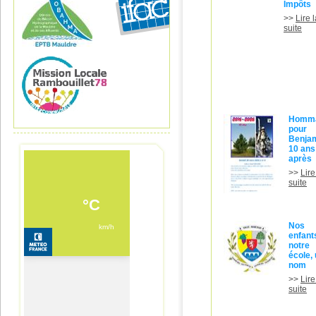
Impôts
>>
Lire 
suite
Homm
pour
Benjam
10 ans
après
>>
Lire
suite
Nos
enfant
notre
école,
nom
>>
Lire
suite