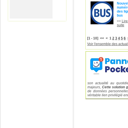
Nouvel
numéro
des li
bus
>>
Lire
suite
[1 - 10] << < 1
2
3
4
5
6
Voir l'ensemble des actual
son actualité au quotidi
majeurs,
Cette solution g
de données personnelles 
véritable lien privilégié en